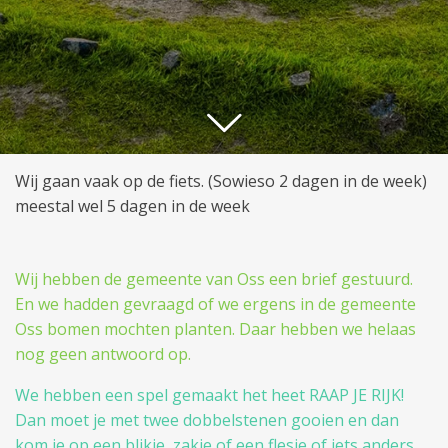
Wij gaan vaak op de fiets. (Sowieso 2 dagen in de week)
meestal wel 5 dagen in de week
Wij hebben de gemeente van Oss een brief gestuurd.
En we hadden gevraagd of we ergens in de gemeente
Oss bomen mochten planten. Daar hebben we helaas
nog geen antwoord op.
We hebben een spel gemaakt het heet RAAP JE RIJK!
Dan moet je met twee dobbelstenen gooien en dan
kom je op een blikje, zakje of een flesje of iets anders.